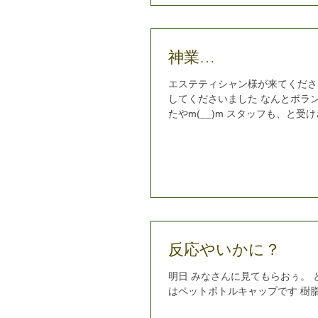
神業…
エステティシャン様が来てくださ
してくださいました なんとボラ
たやm(__)m スタッフも、と受けさせて
´◒`*)(*´◒`*) ちなみにこちらは
(*≧∀≦*)
反応やいかに？
明日 みなさんに見てもらおぅ。
はペットボトルキャップです 樹