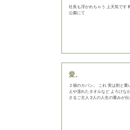
社長も浮かれちゃう 上天気です 
公園にて
愛。
２個のカバン。 これ 実は割と重
えや濡れたタオルなど よろけな
さるご主人 2人の人生の重みが