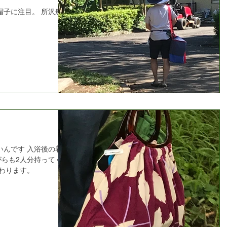
帽子に注目。 所沢航空
いんです 入浴後の着替
がらも2人分持ってくだ
伝わります。