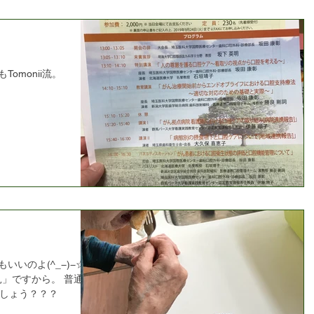
omonii流。
いのよ(^_−)−☆ つ
見」ですから。 普通に
しょう？？？