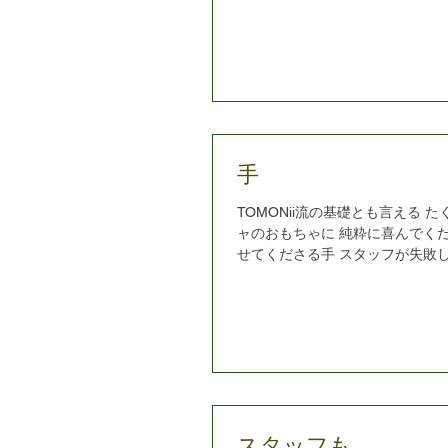
手
TOMONii流の基礎とも言える 
ャのおもちゃに 純粋に喜んでく
せてくださる手 スタッフが失敗
もたやすくこなしてしまう手 魔
スタッフも