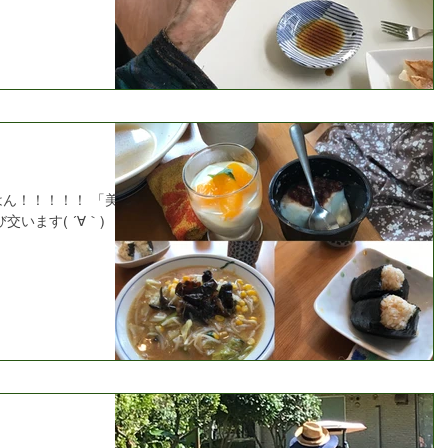
はん！！！！！ 「美味
います( ´∀｀)