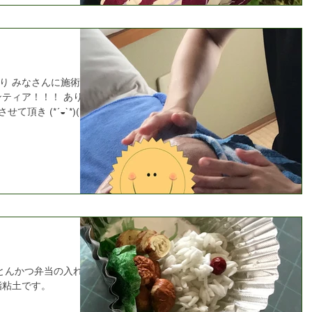
り みなさんに施術を
ンティア！！！ ありが
頂き (*´◒`*)(*
 社長(男子)でございます
 とんかつ弁当の入れ物
脂粘土です。