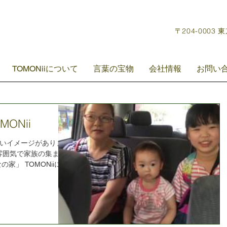
〒204-0003 
TOMONiiについて
言葉の宝物
会社情報
お問い
ONii
いイメージがあります
な雰囲気で家族の集まる
家」 TOMONiiにと
はTOMONiiを「仕
しくない...