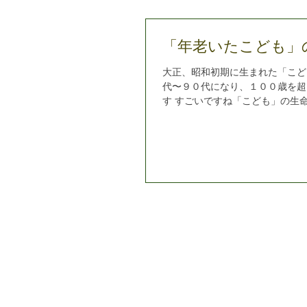
「年老いたこども」
大正、昭和初期に生まれた「こど
代〜９０代になり、１００歳を超
す すごいですね「こども」の生
くつになっても私のこども」とい
年老いた「こども」たちが介護を必