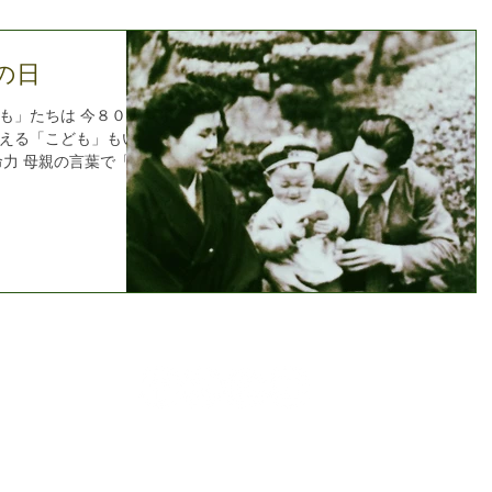
の日
も」たちは 今８０
える「こども」もいま
命力 母親の言葉で「い
うセリフを聞きますが
要としている今...