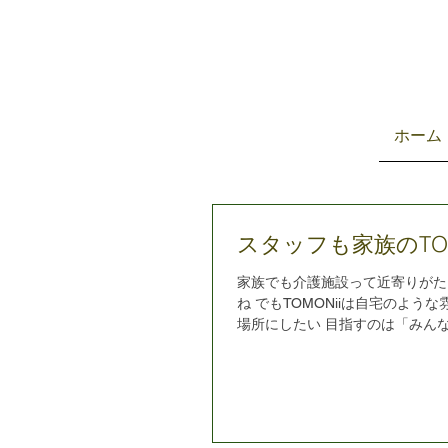
ホーム
スタッフも家族のTOM
家族でも介護施設って近寄りがた
ね でもTOMONiiは自宅のよう
場所にしたい 目指すのは「みんなの
ってはスタッフも家族！ スタッフに
事をするだけのところ」と思って欲