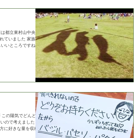
日は都立東村山中央公
れていました 家族連
もいいところですね 撮
親子の風景が なんと
持ちになりました...
が この陽気でどんどん
ないので考えました 外
方に好きな量を収穫し
... ママとチビちゃん