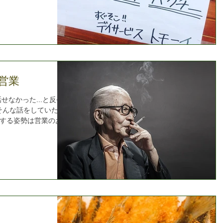
営業
せなかった...と反省
でそんな話をしていたら
する姿勢は営業のお手
相手が小動物でも猛獣で
ープンにして向き合っ