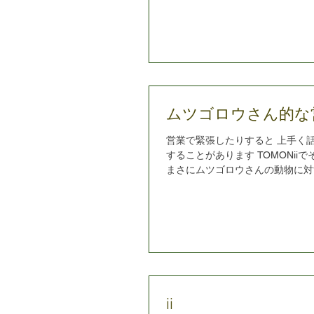
が、ふらっと来てさ...
ムツゴロウさん的な
営業で緊張したりすると 上手く話
することがあります TOMONii
まさにムツゴロウさんの動物に対
本だ という話になったんです 
もムツゴロウさんはいつも心をオ
ていますね...
ii