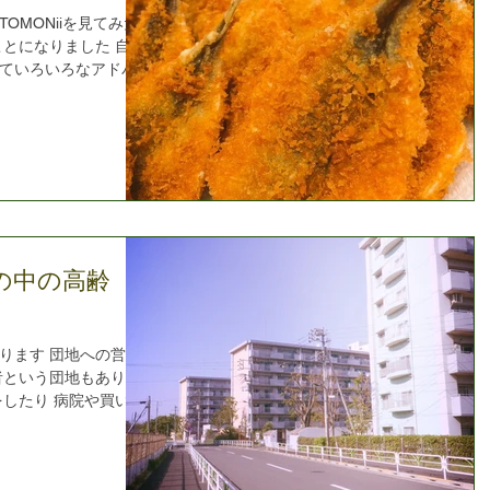
OMONiiを見てみた
ことになりました 自営
ていろいろなアドバイ
を超えていても経営者
 勉強になりま
の中の高齢
ります 団地への営業
者という団地もありま
をしたり 病院や買い物
話を聞くと やはり生活