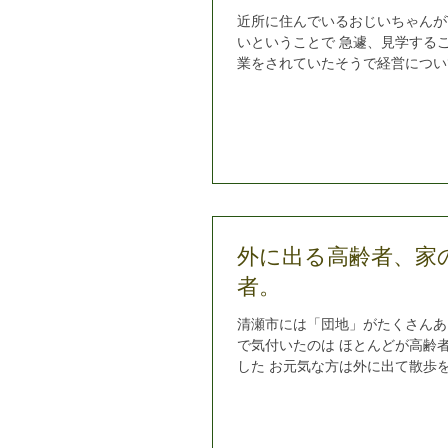
近所に住んでいるおじいちゃんがT
いということで 急遽、見学する
業をされていたそうで経営につい
スをしてくださいました ９０歳
の知識や貫禄は現役そのものです
す！！！...
外に出る高齢者、家
者。
清瀬市には「団地」がたくさんあ
で気付いたのは ほとんどが高齢
した お元気な方は外に出て散歩
へ出かけていましたが 実際にお
への不安はあるようです......