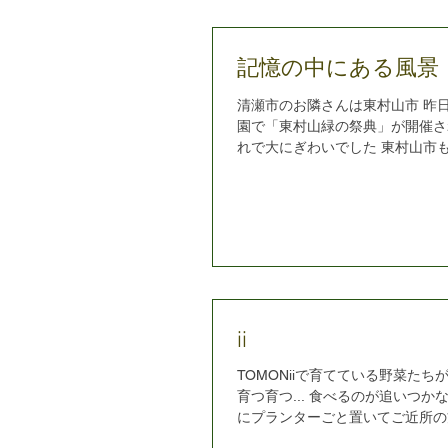
記憶の中にある風景
清瀬市のお隣さんは東村山市 昨
園で「東村山緑の祭典」が開催さ
れで大にぎわいでした 東村山市
影した動画にたまたま写っていた
も愛おしいような懐かしいような気
ii
TOMONiiで育てている野菜たち
育つ育つ... 食べるのが追いつか
にプランターごと置いてご近所の
てもらおうと（¥0） その日の夕方