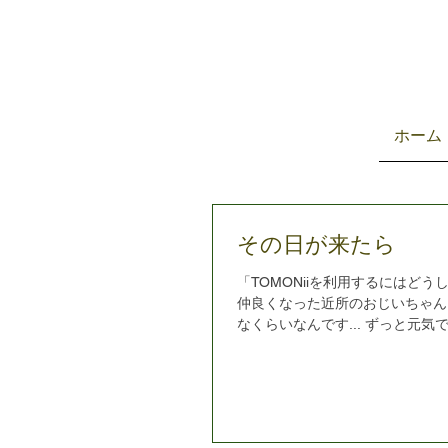
ホーム
その日が来たら
「TOMONiiを利用するにはどう
仲良くなった近所のおじいちゃん
なくらいなんです... ずっと元気
しもその日が来たらお任せくださ
なくても いつものように遊びに
ま