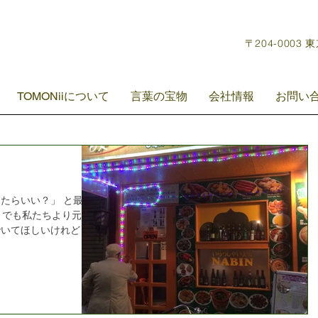
〒204-0003 
TOMONiiについて
言葉の宝物
会社情報
お問い
したらいい？」 と最近
 でも私たちより元気
でいてほしいけれど も
い！ 今は利用してい
行くから安心してね た