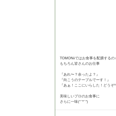
TOMONiiではお食事を配膳するの
もちろん皆さんのお仕事
『あれ〜？余ったよ？』
『向こうのテーブルでーす！』
『あぁ！ここにいらした！どうぞ^
美味しいプロのお食事に
さらに一味(*´꒳`*)