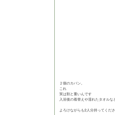
２個のカバン。
これ
実は割と重いんです
入浴後の着替えや濡れたタオルな
よろけながらも2人分持ってくだ