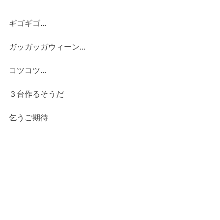
ギゴギゴ...
ガッガッガウィーン...
コツコツ...
３台作るそうだ
乞うご期待
たま